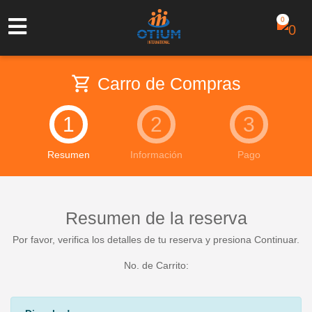
0
shopping_cart
Carro de Compras
1
2
3
Resumen
Información
Pago
Resumen de la reserva
Por favor, verifica los detalles de tu reserva y presiona Continuar.
No. de Carrito: