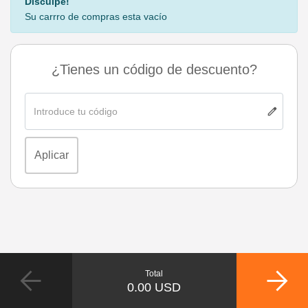
Disculpe!
Su carrro de compras esta vacío
¿Tienes un código de descuento?
edit
Aplicar
arrow_back
arrow_forward
Total
0.00 USD