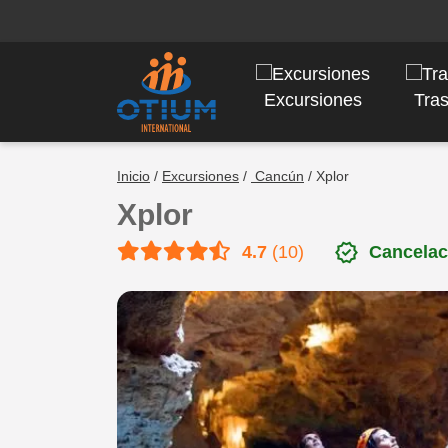
Excursiones
Tra
Inicio
/
Excursiones
/
Cancún
/ Xplor
Xplor
verified
4.7
(10)
Cancelac