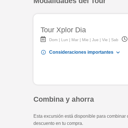
Modalidades del Tour
Tour Xplor Dia
Dom | Lun | Mar | Mie | Jue | Vie | Sab
keyboard_arrow_down
info
Consideraciones importantes
Combina y ahorra
Esta excursión está disponible para combinar
descuento en tu compra.