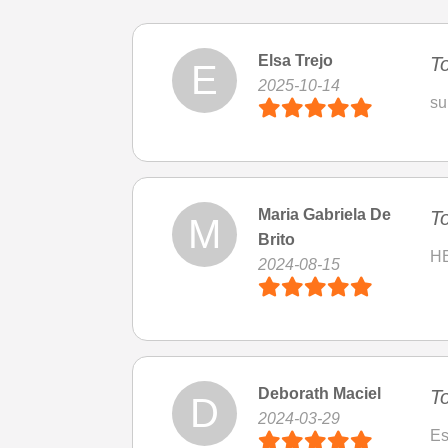
Elsa Trejo
To
E
2025-10-14
su
Maria Gabriela De
To
M
Brito
H
2024-08-15
Deborath Maciel
To
D
2024-03-29
Es