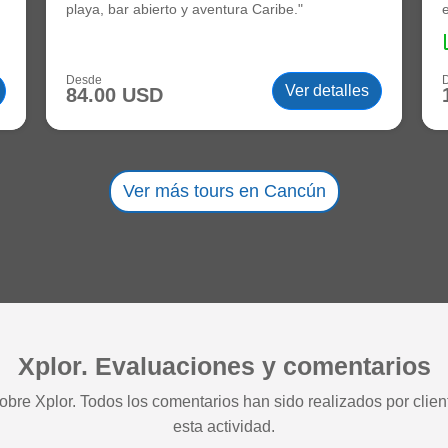
playa, bar abierto y aventura Caribe."
coll
Desde
Ver detalles
84.00 USD
Ver más tours en Cancún
Xplor. Evaluaciones y comentarios
obre Xplor. Todos los comentarios han sido realizados por clie
esta actividad.