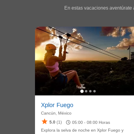
En estas vacaciones aventúrate a
Xplor Fuego
Cancún, México
star
schedule
5.0
(1)
05:00 -
08:00
Horas
Explora la selva de noche en Xplor Fuego y