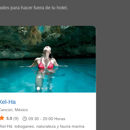
des para hacer fuera de tu hotel.
Xel-Ha
Cancún, México
star
schedule
5.0
(9)
09:30 -
20:00
Horas
"Xel-Há: toboganes, naturaleza y fauna marina