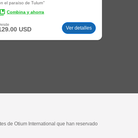
en el paraíso de Tulum"
ections_bookmark
Combina y ahorra
Desde
Ver detalles
129.00 USD
ntes de Otium International que han reservado