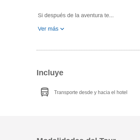
Si después de la aventura te...
keyboard_arrow_down
Ver más
Incluye
directions_bus
Transporte desde y hacia el hotel