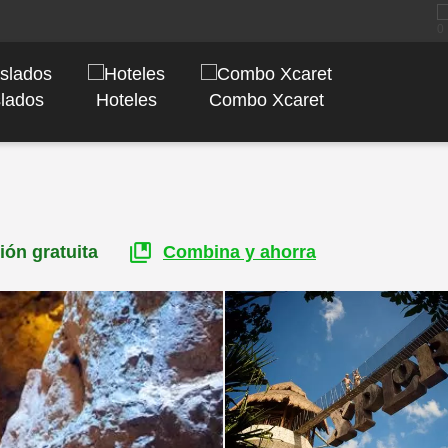
slados
Hoteles
Combo Xcaret
collections_bookmark
ión gratuita
Combina y ahorra