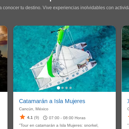
 conocer tu destino. Vive experiencias inolvidables con activida
Catamarán a Isla Mujeres
Cancún, México
star
schedule
4.1
(9)
07:00 -
08:00
Horas
"Tour en catamarán a Isla Mujeres: snorkel,