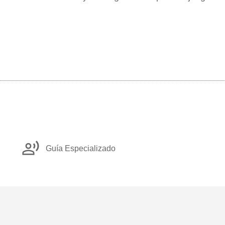
record_voice_over
Guía Especializado