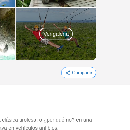
Ver galería
share
Compartir
 clásica tirolesa, o ¿por qué no? en una
ya en vehículos anfibios.