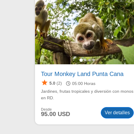
Tour Monkey Land Punta Cana
star
schedule
5.0
(2)
05:00
Horas
Jardines, frutas tropicales y diversión con monos
en RD.
Desde
Ver detalles
95.00 USD