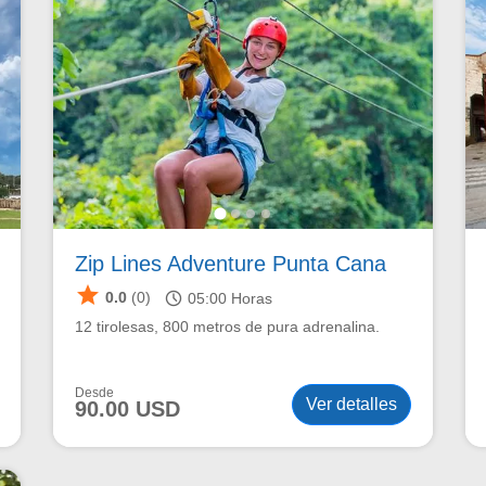
Zip Lines Adventure Punta Cana
star
schedule
0.0
(0)
05:00
Horas
12 tirolesas, 800 metros de pura adrenalina.
Desde
Ver detalles
90.00 USD