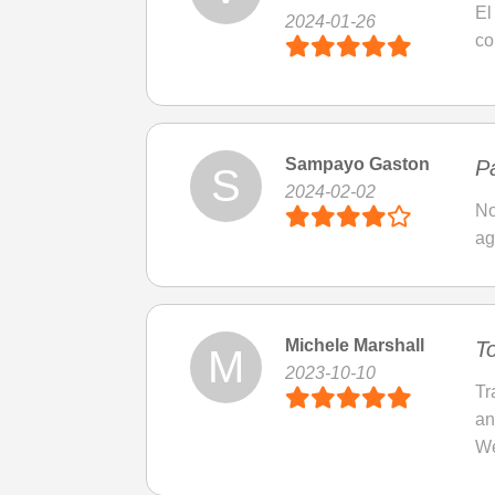
El
2024-01-26
co
Sampayo Gaston
P
S
2024-02-02
No
ag
Michele Marshall
T
M
2023-10-10
Tr
an
We