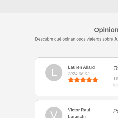
Opinion
Descubre qué opinan otros viajeros sobre Ju
Lauren Allard
T
L
2024-06-02
Th
ta
Victor Raul
P
V
Luraschi