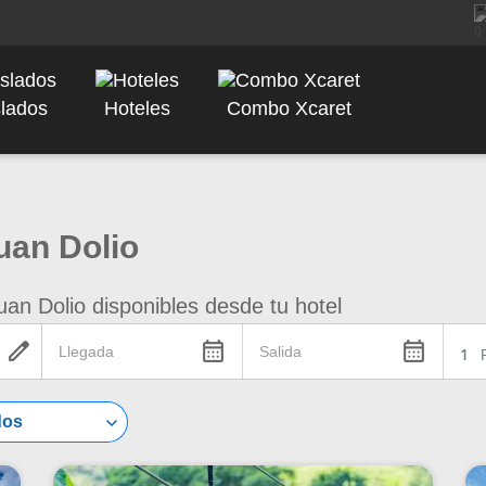
slados
Hoteles
Combo Xcaret
uan Dolio
an Dolio disponibles desde tu hotel
edit
calendar_month
calendar_month
1
keyboard_arrow_down