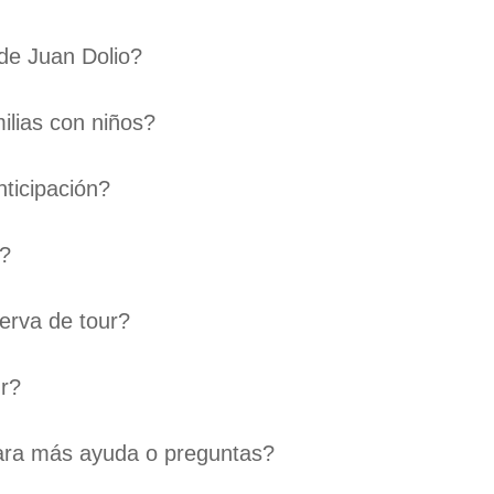
de Juan Dolio?
ilias con niños?
ticipación?
?
erva de tour?
ur?
ara más ayuda o preguntas?