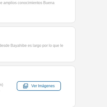
ee amplios conocimientos Buena
desde Bayahibe es largo por lo que le
n)
photo_library
Ver Imágenes
)