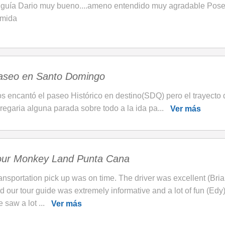
 guía Dario muy bueno....ameno entendido muy agradable Pos
mida
aseo en Santo Domingo
s encantó el paseo Histórico en destino(SDQ) pero el trayecto 
regaria alguna parada sobre todo a la ida pa...
Ver más
our Monkey Land Punta Cana
ansportation pick up was on time. The driver was excellent (Bria
d our tour guide was extremely informative and a lot of fun (Edy
 saw a lot ...
Ver más