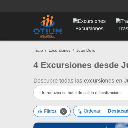
Excursiones
Tra
Inicio
/
Excursiones
/
Juan Dolio
4 Excursiones desde J
Descubre todas las excursiones en Ju
-- Introduzca su hotel de salida o localización --
Tune
swap_vert
Ordenar:
Filtros
0