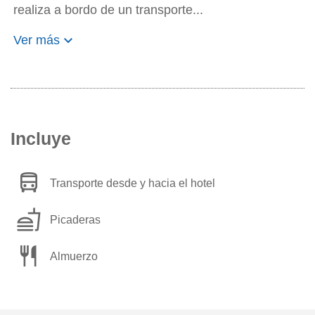
realiza a bordo de un transporte...
keyboard_arrow_down
Ver más
Incluye
directions_bus
Transporte desde y hacia el hotel
fastfood
Picaderas
restaurant
Almuerzo