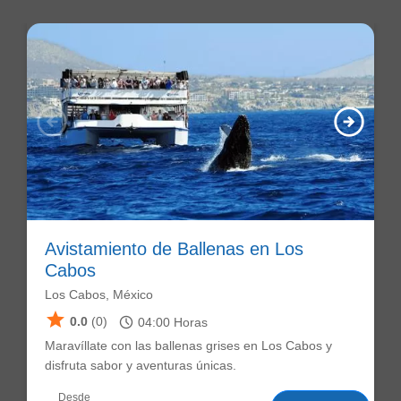
arrow_circle_left
arrow_circle_right
Avistamiento de Ballenas en Los
Cabos
Los Cabos, México
star
schedule
0.0
(0)
04:00
Horas
Maravíllate con las ballenas grises en Los Cabos y
disfruta sabor y aventuras únicas.
Desde