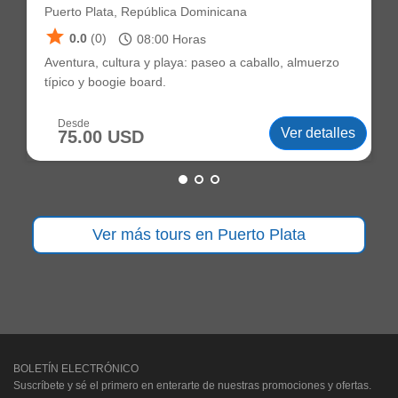
Puerto Plata, República Dominicana
star
schedule
0.0
(0)
08:00
Horas
Aventura, cultura y playa: paseo a caballo, almuerzo
típico y boogie board.
Desde
Ver detalles
75.00 USD
Ver más tours en Puerto Plata
BOLETÍN ELECTRÓNICO
Suscríbete y sé el primero en enterarte de nuestras promociones y ofertas.