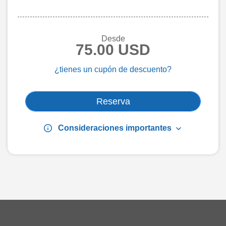
Desde
75.00 USD
¿tienes un cupón de descuento?
Reserva
info
keyboard_arrow_down
Consideraciones importantes