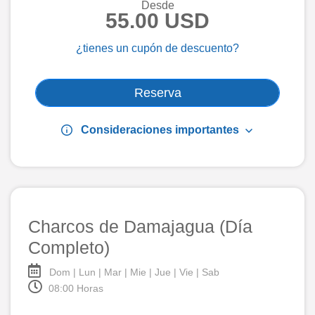
Desde
55.00 USD
¿tienes un cupón de descuento?
Reserva
info
keyboard_arrow_down
Consideraciones importantes
Charcos de Damajagua (Día
Completo)
Dom | Lun | Mar | Mie | Jue | Vie | Sab
08:00 Horas