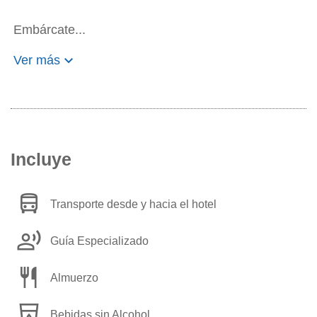
Embárcate...
keyboard_arrow_down
Ver más
Incluye
directions_bus
Transporte desde y hacia el hotel
record_voice_over
Guía Especializado
restaurant
Almuerzo
local_drink
Bebidas sin Alcohol