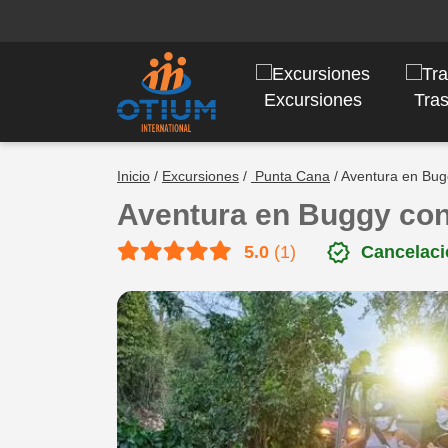
Excursiones
Tra
Inicio
/
Excursiones
/
Punta Cana
/ Aventura en Bug
Aventura en Buggy con
verified
5.0
(1)
Cancelaci