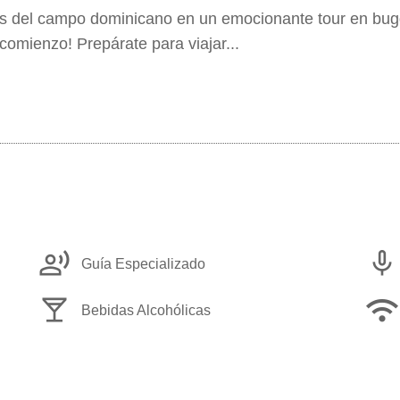
os del campo dominicano en un emocionante tour en bugg
comienzo! Prepárate para viajar...
record_voice_over
mic
Guía Especializado
local_bar
wifi
Bebidas Alcohólicas