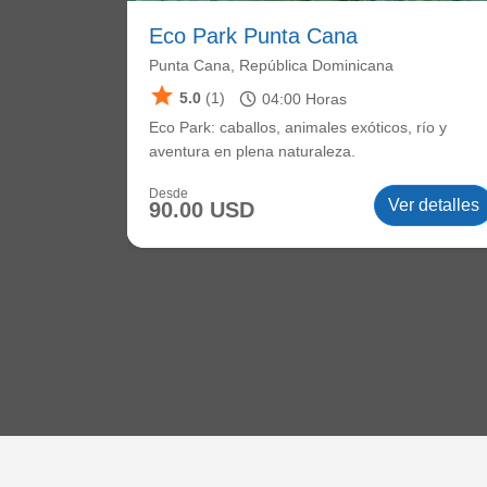
Eco Park Punta Cana
Punta Cana, República Dominicana
star
schedule
5.0
(1)
04:00
Horas
Eco Park: caballos, animales exóticos, río y
aventura en plena naturaleza.
Desde
Ver detalles
90.00 USD