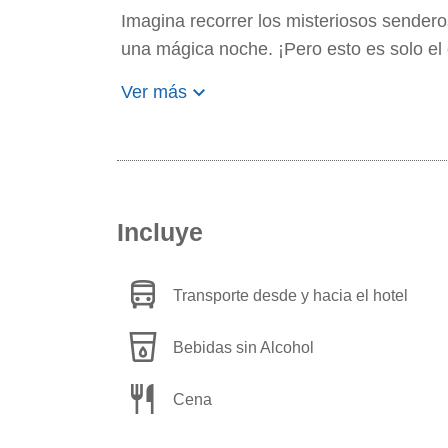
Imagina recorrer los misteriosos sender
una mágica noche. ¡Pero esto es solo el 
keyboard_arrow_down
Ver más
Incluye
directions_bus
Transporte desde y hacia el hotel
local_drink
Bebidas sin Alcohol
restaurant
Cena