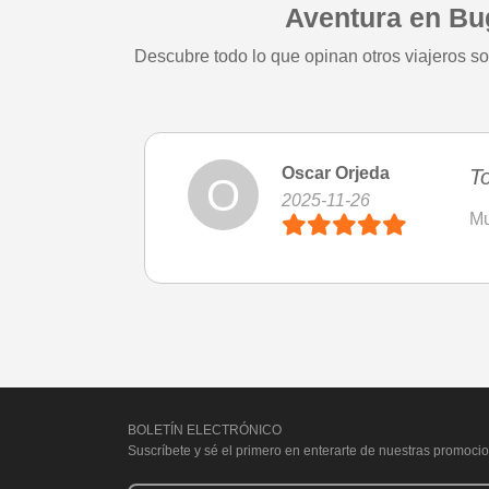
Aventura en Bu
Descubre todo lo que opinan otros viajeros s
Oscar Orjeda
T
O
2025-11-26
Mu
BOLETÍN ELECTRÓNICO
Suscríbete y sé el primero en enterarte de nuestras promocio