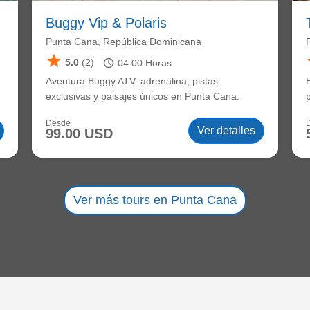
Buggy Vip & Polaris
Punta Cana, República Dominicana
star
schedule
5.0
(2)
04:00
Horas
Aventura Buggy ATV: adrenalina, pistas
exclusivas y paisajes únicos en Punta Cana.
Desde
Ver detalles
99.00 USD
Ver más tours en Punta Cana