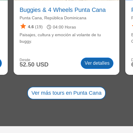
Buggies & 4 Wheels Punta Cana
Punta Cana, República Dominicana
star
schedule
4.6
(19)
04:00
Horas
Paisajes, cultura y emoción al volante de tu
buggy.
Desde
Ver detalles
52.50 USD
Ver más tours en Punta Cana