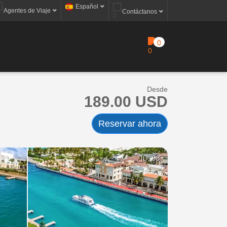
Español
Agentes de Viaje
Contáctanos
0
Desde
189.00 USD
Reservar ahora
ID: 98