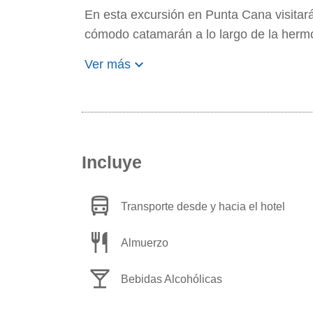
En esta excursión en Punta Cana visita
cómodo catamarán a lo largo de la hermo
keyboard_arrow_down
Ver más
Incluye
directions_bus
Transporte desde y hacia el hotel
restaurant
Almuerzo
local_bar
Bebidas Alcohólicas