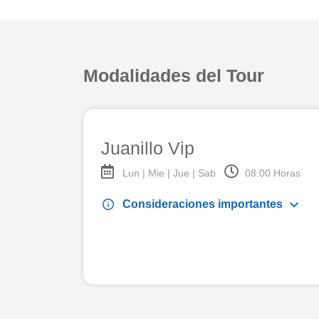
Modalidades del Tour
Juanillo Vip
Lun | Mie | Jue | Sab
08:00 Horas
keyboard_arrow_down
info
Consideraciones importantes