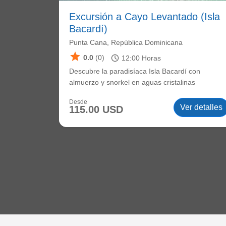
Excursión a Cayo Levantado (Isla
Bacardí)
Punta Cana, República Dominicana
star
schedule
0.0
(0)
12:00
Horas
Descubre la paradisíaca Isla Bacardí con
almuerzo y snorkel en aguas cristalinas
Desde
Ver detalles
115.00 USD