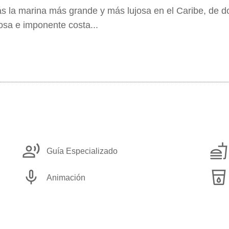
rás la marina más grande y más lujosa en el Caribe, de
sa e imponente costa...
record_voice_over
fastfood
Guía Especializado
mic
local_drink
Animación