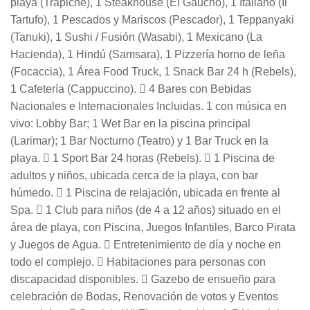
playa (Trapiche), 1 Steakhouse (El Gaucho), 1 Italiano (Il
Tartufo), 1 Pescados y Mariscos (Pescador), 1 Teppanyaki
(Tanuki), 1 Sushi / Fusión (Wasabi), 1 Mexicano (La
Hacienda), 1 Hindú (Samsara), 1 Pizzería horno de leña
(Focaccia), 1 Área Food Truck, 1 Snack Bar 24 h (Rebels),
1 Cafetería (Cappuccino).  4 Bares con Bebidas
Nacionales e Internacionales Incluidas. 1 con música en
vivo: Lobby Bar; 1 Wet Bar en la piscina principal
(Larimar); 1 Bar Nocturno (Teatro) y 1 Bar Truck en la
playa.  1 Sport Bar 24 horas (Rebels).  1 Piscina de
adultos y niños, ubicada cerca de la playa, con bar
húmedo.  1 Piscina de relajación, ubicada en frente al
Spa.  1 Club para niños (de 4 a 12 años) situado en el
área de playa, con Piscina, Juegos Infantiles, Barco Pirata
y Juegos de Agua.  Entretenimiento de día y noche en
todo el complejo.  Habitaciones para personas con
discapacidad disponibles.  Gazebo de ensueño para
celebración de Bodas, Renovación de votos y Eventos