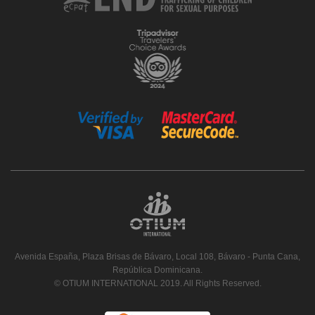
Avenida España, Plaza Brisas de Bávaro, Local 108, Bávaro - Punta Cana,
República Dominicana.
© OTIUM INTERNATIONAL 2019. All Rights Reserved.