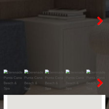
Next
Next