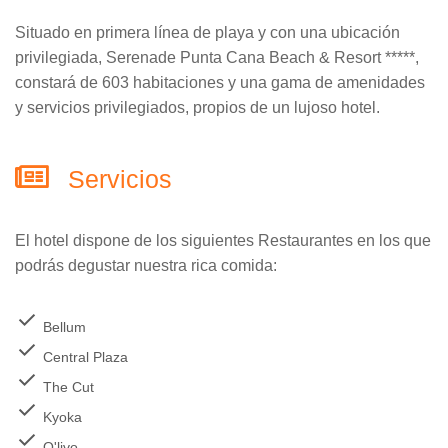
Situado en primera línea de playa y con una ubicación
privilegiada, Serenade Punta Cana Beach & Resort *****,
constará de 603 habitaciones y una gama de amenidades
y servicios privilegiados, propios de un lujoso hotel.
Servicios
El hotel dispone de los siguientes Restaurantes en los que
podrás degustar nuestra rica comida:
check
Bellum
check
Central Plaza
check
The Cut
check
Kyoka
check
O'livo