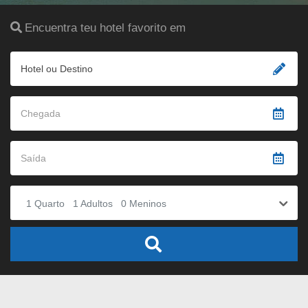
Encuentra teu hotel favorito em
Hotel ou Destino
1
Quarto
1
Adultos
0
Meninos