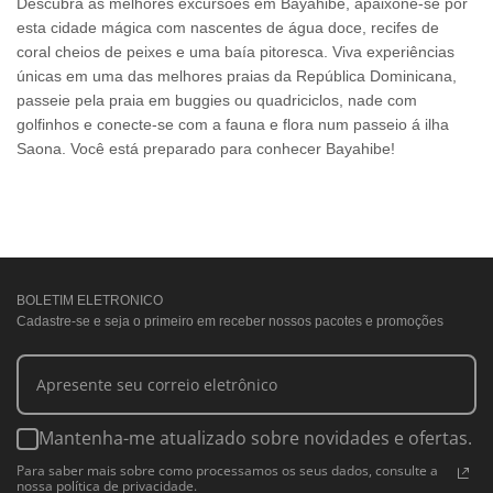
Descubra as melhores excursões em Bayahibe, apaixone-se por
esta cidade mágica com nascentes de água doce, recifes de
coral cheios de peixes e uma baía pitoresca. Viva experiências
únicas em uma das melhores praias da República Dominicana,
passeie pela praia em buggies ou quadriciclos, nade com
golfinhos e conecte-se com a fauna e flora num passeio á ilha
Saona. Você está preparado para conhecer Bayahibe!
BOLETIM ELETRONICO
Cadastre-se e seja o primeiro em receber nossos pacotes e promoções
Mantenha-me atualizado sobre novidades e ofertas.
Para saber mais sobre como processamos os seus dados, consulte a
nossa política de privacidade.