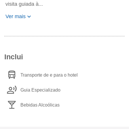
visita guiada à...
keyboard_arrow_down
Ver mais
Inclui
directions_bus
Transporte de e para o hotel
record_voice_over
Guia Especializado
local_bar
Bebidas Alcoólicas