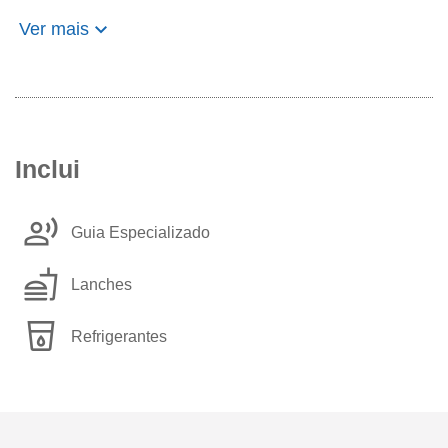
keyboard_arrow_down
Ver mais
Inclui
record_voice_over
Guia Especializado
fastfood
Lanches
local_drink
Refrigerantes