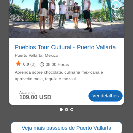
arrow_circle_left
arrow_circle_right
Pueblos Tour Cultural - Puerto Vallarta
Puerto Vallarta, México
star
schedule
0.0
(0)
08:00
Horas
Aprenda sobre chocolate, culinária mexicana e
aproveite mole, tequila e mezcal.
A partir de
Ver detalhes
109.00 USD
Veja mais passeios de Puerto Vallarta