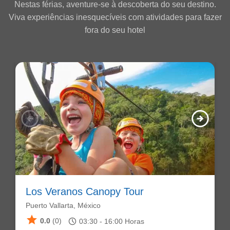
Nestas férias, aventure-se à descoberta do seu destino.
Viva experiências inesquecíveis com atividades para fazer
fora do seu hotel
arrow_circle_left
arrow_circle_right
Los Veranos Canopy Tour
Puerto Vallarta, México
star
schedule
0.0
(0)
03:30 -
16:00
Horas