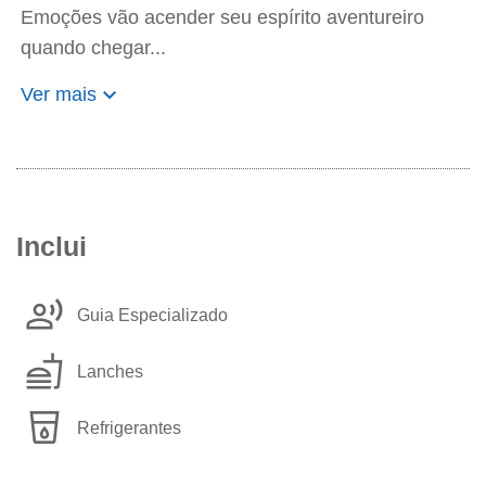
Emoções vão acender seu espírito aventureiro
quando chegar...
keyboard_arrow_down
Ver mais
Inclui
record_voice_over
Guia Especializado
fastfood
Lanches
local_drink
Refrigerantes