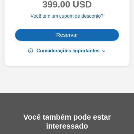
399.00 USD
Você tem um cupom de desconto?
Reservar
info
keyboard_arrow_down
Considerações Importantes
Você também pode estar
interessado