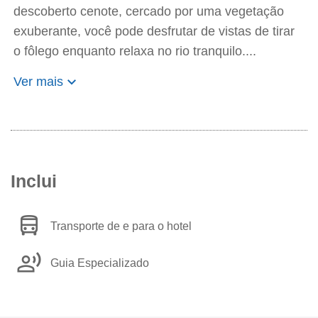
descoberto cenote, cercado por uma vegetação
exuberante, você pode desfrutar de vistas de tirar
o fôlego enquanto relaxa no rio tranquilo....
keyboard_arrow_down
Ver mais
Inclui
directions_bus
Transporte de e para o hotel
record_voice_over
Guia Especializado