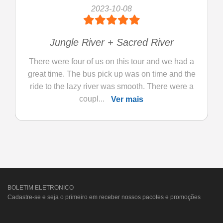
2023-10-08
Jungle River + Sacred River
There were four of us on this tour and we had a
great time. The bus pick up was on time and the
ride to the lazy river was smooth. There were a
coupl...
Ver mais
BOLETIM ELETRONICO
Cadastre-se e seja o primeiro em receber nossos pacotes e promoções