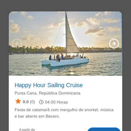
arrow_circle_left
arrow_circle_right
Happy Hour Sailing Cruise
Punta Cana, República Dominicana
star
schedule
0.0
(0)
04:00
Horas
Festa de catamarã com mergulho de snorkel, música
e bar aberto em Bávaro.
A partir de