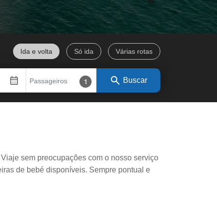
Ida e volta
Só ida
Várias rotas
search
calendar_month
Buscar
Passageiros
1
a. Viaje sem preocupações com o nosso serviço
adeiras de bebé disponíveis. Sempre pontual e