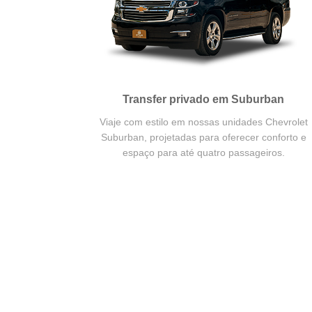
Transfer privado em Suburban
Viaje com estilo em nossas unidades Chevrolet
Suburban, projetadas para oferecer conforto e
espaço para até quatro passageiros.