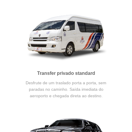
Transfer privado standard
Desfrute de um traslado porta a porta, sem
paradas no caminho. Saída imediata do
aeroporto e chegada direta ao destino.