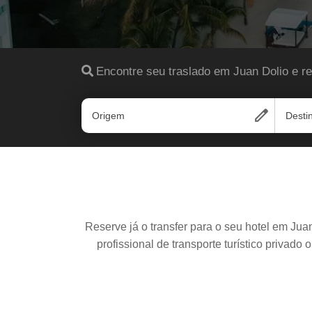
Encontre seu traslado em Juan Dolio e r
edit
Origem
Desti
Reserve já o transfer para o seu hotel em Ju
profissional de transporte turístico privado