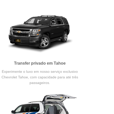
Transfer privado em Tahoe
Experimente o luxo em nosso serviço exclusivo
Chevrolet Tahoe, com capacidade para até três
passageiros.