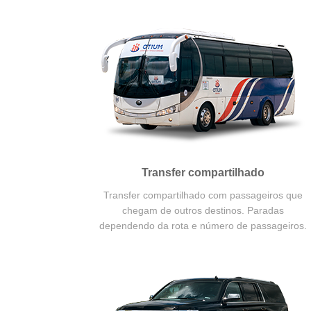
Transfer compartilhado
Transfer compartilhado com passageiros que
chegam de outros destinos. Paradas
dependendo da rota e número de passageiros.