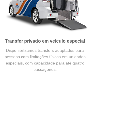
Transfer privado em veículo especial
Disponibilizamos transfers adaptados para
pessoas com limitações físicas em unidades
especiais, com capacidade para até quatro
passageiros.