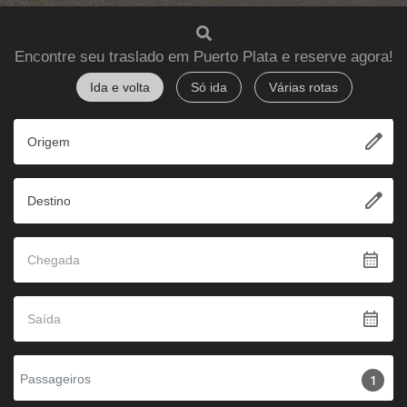
Encontre seu traslado em Puerto Plata e reserve agora!
Ida e volta
Só ida
Várias rotas
edit
Origem
edit
Destino
calendar_month
calendar_month
Passageiros
1